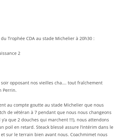
RENNES 2011
 du Trophée CDA au stade Michelier à 20h30 :
uissance 2
oir opposant nos vieilles cha…. tout fraîchement
 Perrin.
ivent au compte goutte au stade Michelier que nous
tch de vétéran à 7 pendant que nous nous changeons
d y’a que 2 douches qui marchent !!!), nous attendons
 poil en retard. Steack blessé assure l’intérim dans le
s et sur le terrain bien avant nous. Coachmimet nous