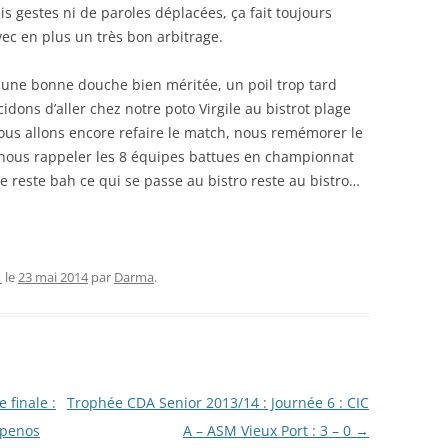
s gestes ni de paroles déplacées, ça fait toujours
vec en plus un très bon arbitrage.
 une bonne douche bien méritée, un poil trop tard
ons d’aller chez notre poto Virgile au bistrot plage
nous allons encore refaire le match, nous remémorer le
nous rappeler les 8 équipes battues en championnat
le reste bah ce qui se passe au bistro reste au bistro…
1
le
23 mai 2014
par
Darma
.
 finale :
Trophée CDA Senior 2013/14 : Journée 6 : CIC
x penos
A – ASM Vieux Port : 3 – 0
→