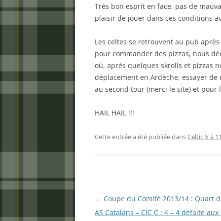
Très bon esprit en face, pas de mauvai
plaisir de jouer dans ces conditions a
Les celtes se retrouvent au pub après
pour commander des pizzas, nous décid
où, après quelques skrolls et pizzas 
déplacement en Ardèche, essayer de 
au second tour (merci le site) et pour 
HAIL HAIL !!!
Cette entrée a été publiée dans
Celtic V à 1
Navigation
←
Coupe du Comité 2013/14 : Quart de
des
AS Catalans – CIC C : 4 – 4 défaite au