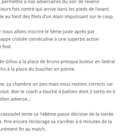
a permettre à nos adversaires du soir de revenir
ieurs fois contré qui arrive dans les pieds de l’avant
le au fond des filets d’un Alain impuissant sur le coup.
ous allons inscrire le 5ème juste après par
frappe croisée consécutive à une superbe action
 foot.
e Gillou à la place de bruno presque buteur en latéral
nho à la place du boucher en pointe.
he, ça chambre un peu mais nous restons corrects car
 bout. Bon le coach a touché 4 ballons dont 2 sortis en 6
rdien adverse…
ucassoulet tente sa 148ème passe décisive de la soirée
là. Pire encore l’éclairage va s’arrêter à 6 minutes de la
turément fin au match.