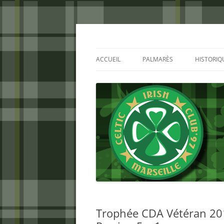
Aller
au
contenu
Celtic Irish Club
ACCUEIL
PALMARÈS
HISTORIQ
Trophée CDA Vétéran 2013