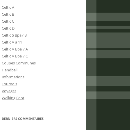
Celtic A
Celtic B
Celtic C
Celtic D
Celtic S Bpa7 B
Celtic V à 11
Celtic V Bpa 7 A
Celtic V Bpa 7 C
Coupes Communes
Handball
Informations
Tournois
Voyages
Walking Foot
DERNIERS COMMENTAIRES