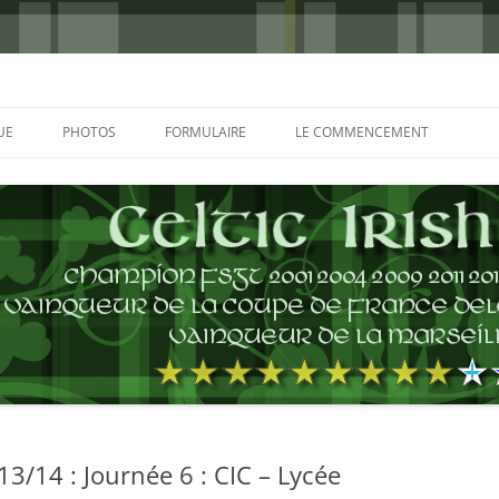
UE
PHOTOS
FORMULAIRE
LE COMMENCEMENT
BORDEAUX 2000
GLASGOW 2002
CHARLIE & THE BHOYS 2006
PRAGUE 2006
GLASGOW 2008
NICE 2008
AUTERIVES 2008
/14 : Journée 6 : CIC – Lycée
KOP CUP 4