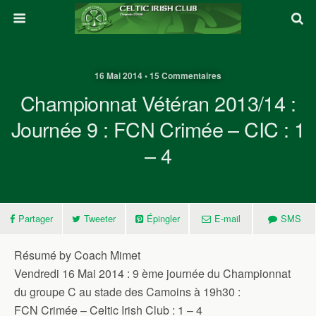
16 Mai 2014 • 15 Commentaires
Championnat Vétéran 2013/14 :
Journée 9 : FCN Crimée – CIC : 1
– 4
Partager
Tweeter
Épingler
E-mail
SMS
Résumé by Coach Mimet
Vendredi 16 Mai 2014 : 9 ème journée du Championnat
du groupe C au stade des Camoins à 19h30 :
FCN Crimée – Celtic Irish Club : 1 – 4