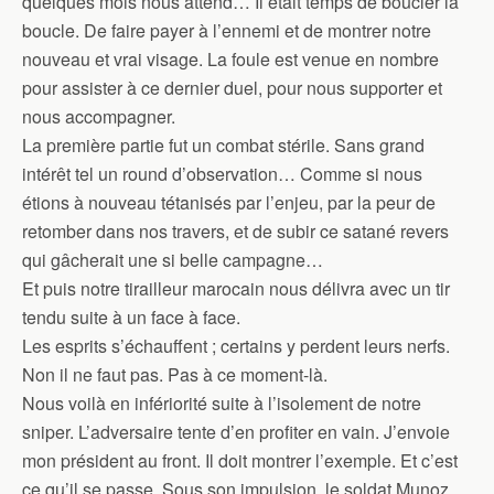
quelques mois nous attend… Il était temps de boucler la
boucle. De faire payer à l’ennemi et de montrer notre
nouveau et vrai visage. La foule est venue en nombre
pour assister à ce dernier duel, pour nous supporter et
nous accompagner.
La première partie fut un combat stérile. Sans grand
intérêt tel un round d’observation… Comme si nous
étions à nouveau tétanisés par l’enjeu, par la peur de
retomber dans nos travers, et de subir ce satané revers
qui gâcherait une si belle campagne…
Et puis notre tirailleur marocain nous délivra avec un tir
tendu suite à un face à face.
Les esprits s’échauffent ; certains y perdent leurs nerfs.
Non il ne faut pas. Pas à ce moment-là.
Nous voilà en infériorité suite à l’isolement de notre
sniper. L’adversaire tente d’en profiter en vain. J’envoie
mon président au front. Il doit montrer l’exemple. Et c’est
ce qu’il se passe. Sous son impulsion, le soldat Munoz