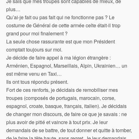
Je sais que mes troupes sont capables de mieux, de
plus…
Qu’ai-je fait ou pas fait qui ne fonctionne pas ? Le
costume de Général de cette armée celte était-il trop
grand pour moi finalement ?
La seule chose rassurante est que mon Président
comptait toujours sur moi.
Je décide de faire appel à ma légion étrangère :
Arménien, Espagnol, Marseillais, Alpin, Ukrainien… un
est même venu en Taxi…
Ils ont tous répondu présent.
Fort de ces renforts, je décidais de remobiliser mes
troupes (composés de portugais, marocain, corse,
espagnol, croate, basque, français, italien). Je décidais
de changer mon discours, de faire ce que je savais : ne
plus avoir de pitié et vaincre à tout prix. Je leur
demandais de se battre, de tout donner et quitte à tomber,
de le faire la tête haute, sans regret. Je leur demandais