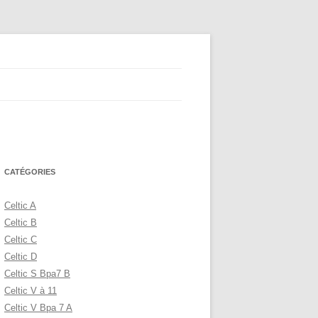
CATÉGORIES
Celtic A
Celtic B
Celtic C
Celtic D
Celtic S Bpa7 B
Celtic V à 11
Celtic V Bpa 7 A