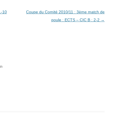
KOP CUP 4
1-10
Coupe du Comité 2010/11 : 3ème match de
RENNES 2011
poule : ECTS – CIC B : 2-2
→
in