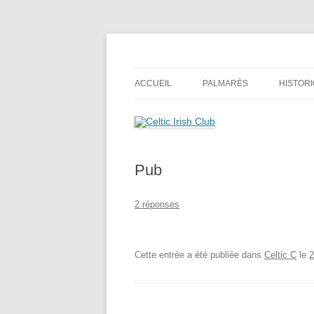
Aller
au
contenu
Celtic Irish Club
ACCUEIL
PALMARÈS
HISTOR
Pub
2 réponses
Cette entrée a été publiée dans
Celtic C
le
2