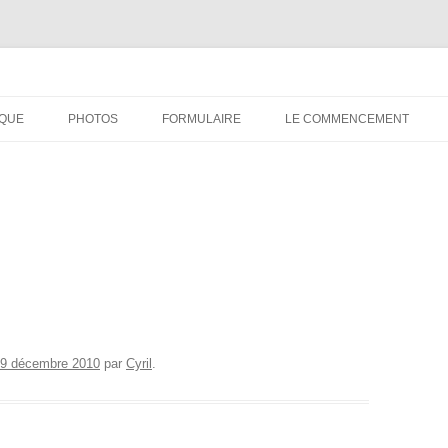
IQUE
PHOTOS
FORMULAIRE
LE COMMENCEMENT
BORDEAUX 2000
GLASGOW 2002
CHARLIE & THE BHOYS 2006
PRAGUE 2006
GLASGOW 2008
9 décembre 2010
par
Cyril
.
NICE 2008
AUTERIVES 2008