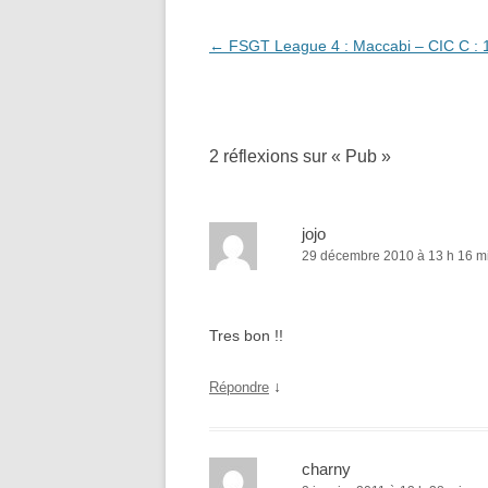
Navigation
←
FSGT League 4 : Maccabi – CIC C : 
des
articles
2 réflexions sur «
Pub
»
jojo
29 décembre 2010 à 13 h 16 m
Tres bon !!
↓
Répondre
charny