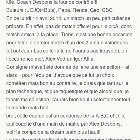
kité. Coach Desbons la tour de contrôle!!!
Buteurs : JOJO(4Buts), Papa, Renda, Geo, CSC
En ce lundi 14 avril 2014, un match un peu particulier se
prépare. En effet, pas de match officiel pour le cicA, donc
match amical à la place. Tiens, c’est une bonne occasion
pour fêter le dernier match d’un des 2 « nain »storiques
(et oui Jean-Luc celle-là tu ne l’aurais pas trouvée!), en
l’occurrence moi, Alex Vedran Igor Attia.
Consigne m’avait été donnée de faire une sélection « all
stars » pour l’équipe. J’avoue que ce fut un choix
cornélien mais bon au contraire, je dirais que tant sur le
plan techenique, et que taquetique et que alcoolique, je
tenais ma sélection. j’aurais bien voulu sélectionner tout
le monde mais bon….
bref, cette équipe est un condensé de la A,B,C et D, le
tout coaché d’une main de maître par Alex Desbons.
Voir la compo de la dream team plus haut!!
Le ton du match(enfin plutôt de la soirée) était donné lors