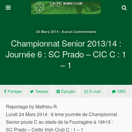
24 Mars 2014 • Aucun Commentaire
Championnat Senior 2013/14 :
Journée 6 : SC Prado – CIC C : 1
– 1
Partager
Tweeter
Épingler
E-mail
SMS
Reportage by Mathieu R.
Lundi 24 Mars 2014 : 6 ème journée de Championnat
Senior poule C au stade de la Fourragère à 19h15 :
SC Prado – Celtic Irish Club C : 1 – 1