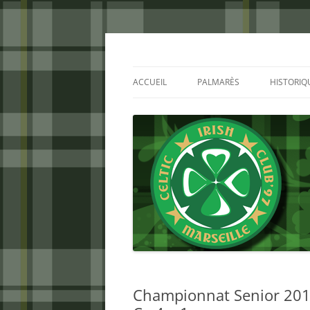
Aller
au
contenu
Celtic Irish Club
ACCUEIL
PALMARÈS
HISTORIQ
Championnat Senior 2013/