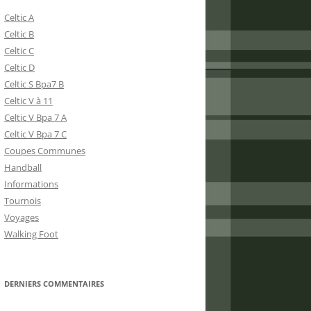
Celtic A
Celtic B
Celtic C
Celtic D
Celtic S Bpa7 B
Celtic V à 11
Celtic V Bpa 7 A
Celtic V Bpa 7 C
Coupes Communes
Handball
Informations
Tournois
Voyages
Walking Foot
DERNIERS COMMENTAIRES