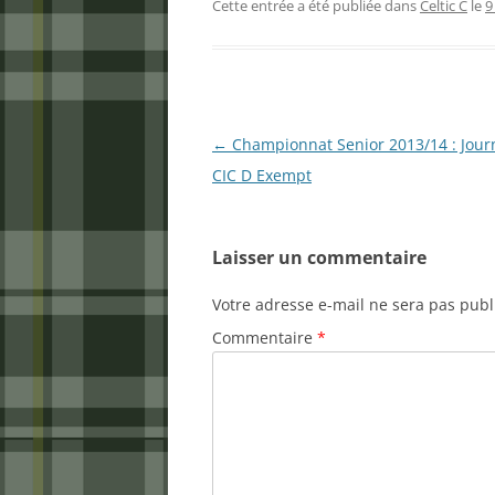
Cette entrée a été publiée dans
Celtic C
le
9
Navigation
←
Championnat Senior 2013/14 : Journ
des
CIC D Exempt
articles
Laisser un commentaire
Votre adresse e-mail ne sera pas publ
Commentaire
*