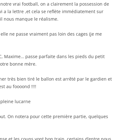
tre vrai football, on a clairement la possession de
i a la lettre ,et cela se reflète immédiatement sur
, il nous manque le réalisme.
 elle ne passe vraiment pas loin des cages (je me
C, Maxime… passe parfaite dans les pieds du petit
 notre bonne mère.
er très bien tiré le ballon est arrêté par le gardien et
est au foooond !!!!
 pleine lucarne
out. On notera pour cette première partie, quelques
se et les coups vont bon train, certains d’entre nous