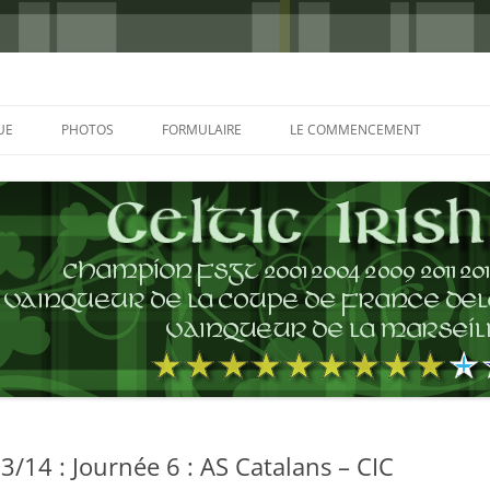
UE
PHOTOS
FORMULAIRE
LE COMMENCEMENT
BORDEAUX 2000
GLASGOW 2002
CHARLIE & THE BHOYS 2006
PRAGUE 2006
GLASGOW 2008
NICE 2008
AUTERIVES 2008
14 : Journée 6 : AS Catalans – CIC
KOP CUP 4