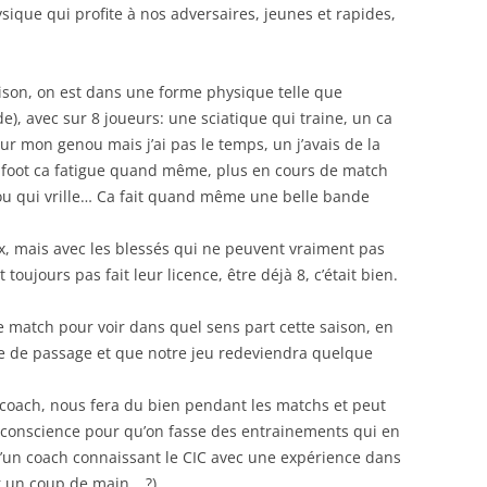
ique qui profite à nos adversaires, jeunes et rapides,
ison, on est dans une forme physique telle que
), avec sur 8 joueurs: une sciatique qui traine, un ca
our mon genou mais j’ai pas le temps, un j’avais de la
u foot ca fatigue quand même, plus en cours de match
ou qui vrille… Ca fait quand même une belle bande
.
x, mais avec les blessés qui ne peuvent vraiment pas
toujours pas fait leur licence, être déjà 8, c’était bien.
 match pour voir dans quel sens part cette saison, en
e de passage et que notre jeu redeviendra quelque
n coach, nous fera du bien pendant les matchs et peut
e conscience pour qu’on fasse des entrainements qui en
’un coach connaissant le CIC avec une expérience dans
r un coup de main… ?).