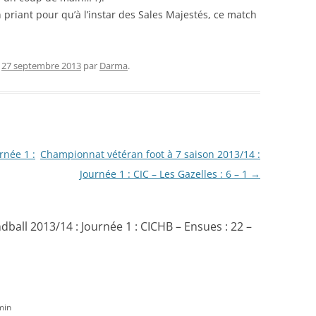
 priant pour qu’à l’instar des Sales Majestés, ce match
e
27 septembre 2013
par
Darma
.
rnée 1 :
Championnat vétéran foot à 7 saison 2013/14 :
Journée 1 : CIC – Les Gazelles : 6 – 1
→
all 2013/14 : Journée 1 : CICHB – Ensues : 22 –
min