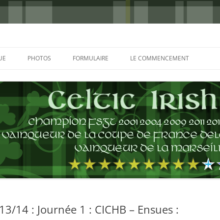
UE
PHOTOS
FORMULAIRE
LE COMMENCEMENT
BORDEAUX 2000
GLASGOW 2002
CHARLIE & THE BHOYS 2006
PRAGUE 2006
GLASGOW 2008
NICE 2008
AUTERIVES 2008
3/14 : Journée 1 : CICHB – Ensues :
KOP CUP 4