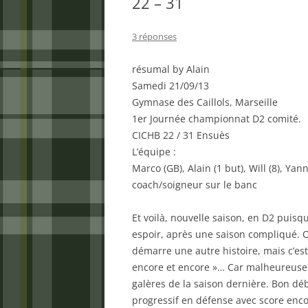
22 – 31
3 réponses
résumal by Alain
Samedi 21/09/13
Gymnase des Caillols, Marseille
1er Journée championnat D2 comité.
CICHB 22 / 31 Ensuès
L’équipe :
Marco (GB), Alain (1 but), Will (8), Yann 
coach/soigneur sur le banc
Et voilà, nouvelle saison, en D2 pui
espoir, après une saison compliqué. 
démarre une autre histoire, mais c’es
encore et encore »… Car malheureuse
galères de la saison dernière. Bon déb
progressif en défense avec score enc