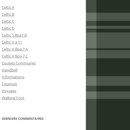
Celtic A
Celtic B
Celtic C
Celtic D
Celtic S Bpa7 B
Celtic V à 11
Celtic V Bpa 7 A
Celtic V Bpa 7 C
Coupes Communes
Handball
Informations
Tournois
Voyages
Walking Foot
DERNIERS COMMENTAIRES