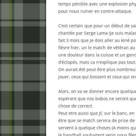
temps pénible avec une explosion phys
pour nous ruiner en contre-attaque.
C’est certain que pour un début de sa
chantée par Serge Lama (Je suis malade
fait 3 mois que je dois aller au kiné p
fièvre hier, un le match de vétéran a
une douleur dans la cuisse et un gen
d’éclopés, mais ca n’explique pas tout
On aurait été peut être plus nombreu
jouer, ceux qui bossent et ceux qui ont 
Alors, on va se donner encore quelque
espérant que nos bobos ne seront qu
chose de correct.
Peut etre aussi que JC sur le banc, e
être que se match servira de prise d
servent à quelque choses (A moins qu
le handball souhaitent venir nous file