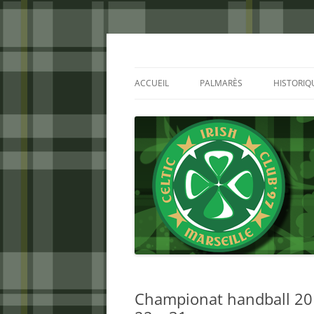
Aller
au
contenu
Celtic Irish Club
ACCUEIL
PALMARÈS
HISTORIQ
Championat handball 201