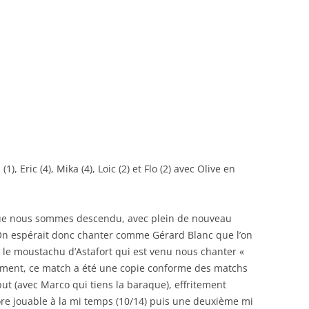
RENNES 2011
(1), Eric (4), Mika (4), Loic (2) et Flo (2) avec Olive en
sque nous sommes descendu, avec plein de nouveau
On espérait donc chanter comme Gérard Blanc que l’on
t le moustachu d’Astafort qui est venu nous chanter «
ment, ce match a été une copie conforme des matchs
ut (avec Marco qui tiens la baraque), effritement
ore jouable à la mi temps (10/14) puis une deuxième mi