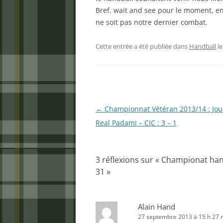
Bref, wait and see pour le moment, en
ne soit pas notre dernier combat.
Cette entrée a été publiée dans
Handball
l
Navigation
←
Championnat Vétéran 2013/14 : Jou
des
Real Padami – CIC : 3 – 1
articles
3 réflexions sur «
Championat handb
31
»
Alain Hand
27 septembre 2013 à 15 h 27 