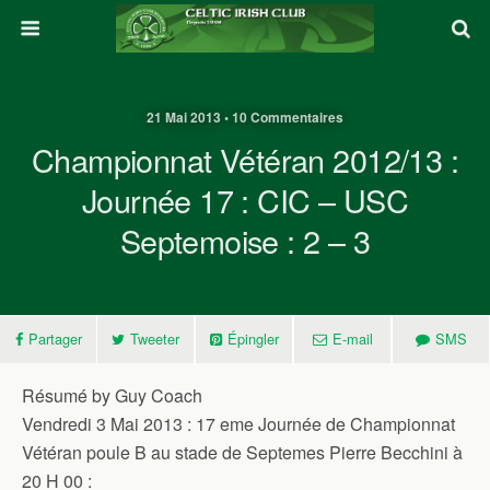
21 Mai 2013 • 10 Commentaires
Championnat Vétéran 2012/13 :
Journée 17 : CIC – USC
Septemoise : 2 – 3
Partager
Tweeter
Épingler
E-mail
SMS
Résumé by Guy Coach
Vendredi 3 Mai 2013 : 17 eme Journée de Championnat
Vétéran poule B au stade de Septemes Pierre Becchini à
20 H 00 :