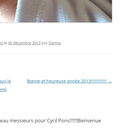
ns
le
30 décembre 2012
par
Darma
.
ous le
Bonne et heureuse année 2013!!!!!!!!!!!!!
→
demi
au messieurs pour Cyril Pons!!!!!!Bienvenue