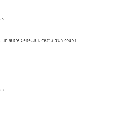
in
’un autre Celte…lui, c’est 3 d’un coup !!!
in