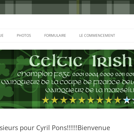
UE
PHOTOS
FORMULAIRE
LE COMMENCEMENT
BORDEAUX 2000
GLASGOW 2002
CHARLIE & THE BHOYS 2006
PRAGUE 2006
GLASGOW 2008
NICE 2008
AUTERIVES 2008
eurs pour Cyril Pons!!!!!!Bienvenue
KOP CUP 4