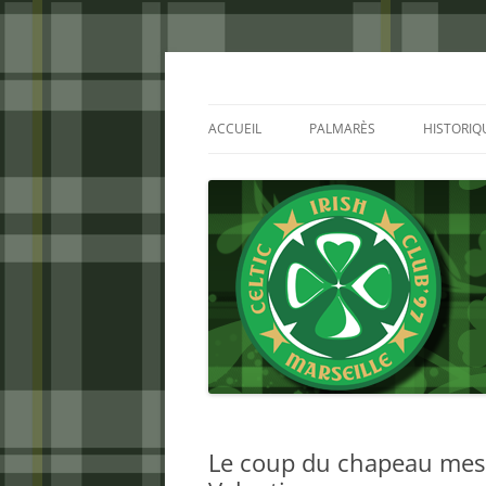
Aller
au
contenu
Celtic Irish Club
ACCUEIL
PALMARÈS
HISTORIQ
Le coup du chapeau messi