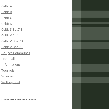
Celtic A
Celtic B
Celtic C
Celtic D
Celtic S Bpa7 B
Celtic V à 11
Celtic V Bpa 7 A
Celtic V Bpa 7 C
Coupes Communes
Handball
Informations
Tournois
Voyages
Walking Foot
DERNIERS COMMENTAIRES