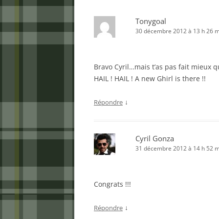
Tonygoal
30 décembre 2012 à 13 h 26 m
Bravo Cyril…mais t’as pas fait mieux qu
HAIL ! HAIL ! A new Ghirl is there !!
↓
Répondre
Cyril Gonza
31 décembre 2012 à 14 h 52 m
Congrats !!!
↓
Répondre