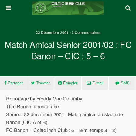
22 Décembre 2001 • 3 Commentaires
Match Amical Senior 2001/02 : FC
Banon – CIC : 5 – 6
Partager
Tweeter
Épingler
E-mail
SMS
Reportage by Freddy Mac Columby
Titre Banon la ressource
Samedi 22 décembre 2001 : Match amical au stade de
Banon (CIC A et B)
FC Banon – Celtic Irish Club : 5 – 6(mi-temps 3 – 3)