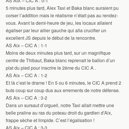
AS AIX – CIC A : 0-1
5 minutes plus tard, Alex Taxi et Baka blanc auraient pu
corser l’addition mais le réalisme n’était pas au rendez-
vous. Avant la demi-heure de jeu, les locaux allaient
égaliser par leur ailier gauche qui alla crucifier un
excellent JS depuis le début de la rencontre.
AS Aix – CIC A : 1-1
Moins de deux minutes plus tard, sur un magnifique
centre de Thibaut, Baka blanc reprenait le ballon d’un
plat du pied pour inscrire le 2ème du CIC A .
AS Aix – CIC A : 1-2
Et là c’est le drame ! En 5 ou 6 minutes, le CIC A prend 2
buts coup sur coup dus aux errements de notre défense.
AS Aix – CIC A : 3-2
Dans un sursaut d’orgueil, notre Taxi allait mettre une
belle praline au ras du poteau droit du gardien d’Aix,
frappe sèche et limpide. C’est l’égalisation !
AS Aix – CIC A : 3-3