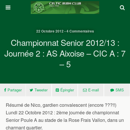
22 Octobre 2012 • 4 Commentaires
Championnat Senior 2012/13 :
Journée 2 : AS Aixoise – CIC A : 7
– 5
Partager
Tweeter
Épingler
E-mail
SMS
Résumé de Nico, gardien convalescent (encore ???!!)
Lundi 22 Octobre 2012 : 2ème journée de championnat
Senior Poule A au stade de la Rose Frais Vallon, dans un
charmant quartier.