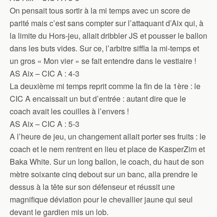
On pensait tous sortir à la mi temps avec un score de
parité mais c’est sans compter sur l’attaquant d’Aix qui, à
la limite du Hors-jeu, allait dribbler JS et pousser le ballon
dans les buts vides. Sur ce, l’arbitre siffla la mi-temps et
un gros « Mon vier » se fait entendre dans le vestiaire !
AS Aix – CIC A : 4-3
La deuxième mi temps reprit comme la fin de la 1ère : le
CIC A encaissait un but d’entrée : autant dire que le
coach avait les couilles à l’envers !
AS Aix – CIC A : 5-3
A l’heure de jeu, un changement allait porter ses fruits : le
coach et le nem rentrent en lieu et place de KasperZim et
Baka White. Sur un long ballon, le coach, du haut de son
mètre soixante cinq debout sur un banc, alla prendre le
dessus à la tête sur son défenseur et réussit une
magnifique déviation pour le chevallier jaune qui seul
devant le gardien mis un lob.