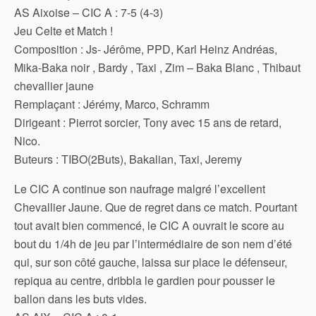
AS Aixoise – CIC A : 7-5 (4-3)
Jeu Celte et Match !
Composition : Js- Jérôme, PPD, Karl Heinz Andréas,
Mika-Baka noir , Bardy , Taxi , Zim – Baka Blanc , Thibaut
chevallier jaune
Remplaçant : Jérémy, Marco, Schramm
Dirigeant : Pierrot sorcier, Tony avec 15 ans de retard,
Nico.
Buteurs : TIBO(2Buts), Bakalian, Taxi, Jeremy
Le CIC A continue son naufrage malgré l’excellent
Chevallier Jaune. Que de regret dans ce match. Pourtant
tout avait bien commencé, le CIC A ouvrait le score au
bout du 1/4h de jeu par l’intermédiaire de son nem d’été
qui, sur son côté gauche, laissa sur place le défenseur,
repiqua au centre, dribbla le gardien pour pousser le
ballon dans les buts vides.