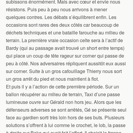
subissons énormément. Mais avec cœur et envie nous
résistons. Puis peu à peu nous arrivons à mener
quelques contres. Les débats s’équilibrent enfin. Les
occasions sont rares des deux côtés car beaucoup de
déchets techniques et une bataille farouche au milieu de
terrain. La première vraie occasion celte sera à l’actif de
Bardy (qui au passage avait trouvé un short entre temps)
qui place un coup de tête rageur sur corner qui passe de
peu à côté. Nos adversaires répliquent aussitôt eux aussi
sur corner. Suite à un gros cafouillage Thierry nous sort
un gros arrêt du pied et nous maintient à flot.
Et puis il y a l’action de cette première période. Sur un
ballon récupérer au milieu de terrain, Taxi d’une passe
lumineuse ouvre sur Gérald non hors jeu. Alors que les
défenseurs adverses se sont arrêtés, Gé se présente seul
face au gardien sorti très loin hors de ses buts. Plusieurs
solutions s’offrent à lui comme le crochet, le lob, la passe
à droite sur Baka qui avait fait l’effort. Il choisit la frappe