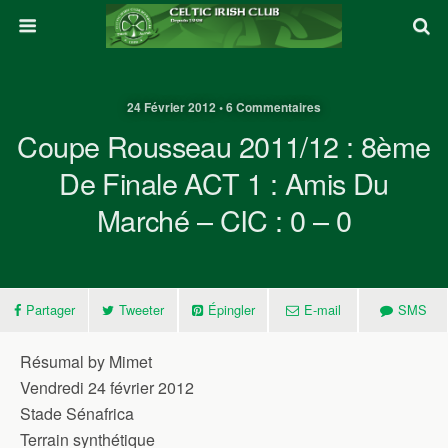
24 Février 2012 • 6 Commentaires
Coupe Rousseau 2011/12 : 8ème
De Finale ACT 1 : Amis Du
Marché – CIC : 0 – 0
Partager
Tweeter
Épingler
E-mail
SMS
Résumal by Mimet
Vendredi 24 février 2012
Stade Sénafrica
Terrain synthétique