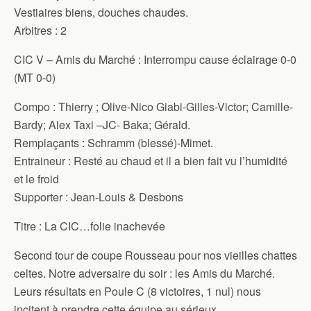
Vestiaires biens, douches chaudes.
Arbitres : 2
CIC V – Amis du Marché : Interrompu cause éclairage 0-0
(MT 0-0)
Compo : Thierry ; Olive-Nico Giabi-Gilles-Victor; Camille-
Bardy; Alex Taxi –JC- Baka; Gérald.
Remplaçants : Schramm (blessé)-Mimet.
Entraineur : Resté au chaud et il a bien fait vu l’humidité
et le froid
Supporter : Jean-Louis & Desbons
Titre : La CIC…folie inachevée
Second tour de coupe Rousseau pour nos vieilles chattes
celtes. Notre adversaire du soir : les Amis du Marché.
Leurs résultats en Poule C (8 victoires, 1 nul) nous
incitent à prendre cette équipe au sérieux.