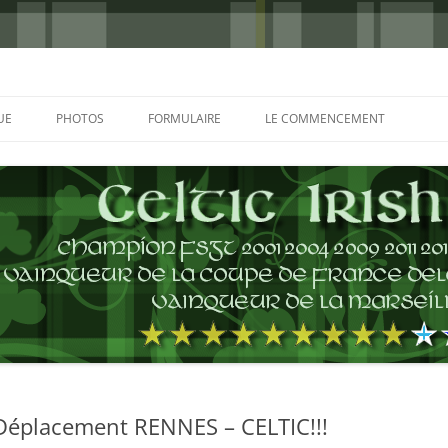
UE
PHOTOS
FORMULAIRE
LE COMMENCEMENT
BORDEAUX 2000
GLASGOW 2002
CHARLIE & THE BHOYS 2006
PRAGUE 2006
GLASGOW 2008
NICE 2008
AUTERIVES 2008
 Déplacement RENNES – CELTIC!!!
KOP CUP 4