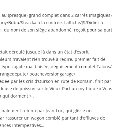
lés au (presque) grand complet dans 2 carrés (magiques)
bhoy/Bubu/Steacka à la contrée, LaRiche/JS/Didier à
mm, du nom de son siège abandonné, reçoit pour sa part
était déroulé jusque là dans un état d’esprit
eurs n’avaient rien trouvé à redire, premier fait de
de type cagole mal baisée, déguisement complet Talons/
/ frangedepute/ boucheversiongarage/
ée par les cris d’Ourson en rute de Romain, finit par
ndeuse de poisson sur le Vieux-Port un mythique « Vous
a qui dorment » .
inalement retenu par Jean-Luc, qui glisse un
 par rassurer un wagon comblé par tant d’effluves de
lences intempestives…