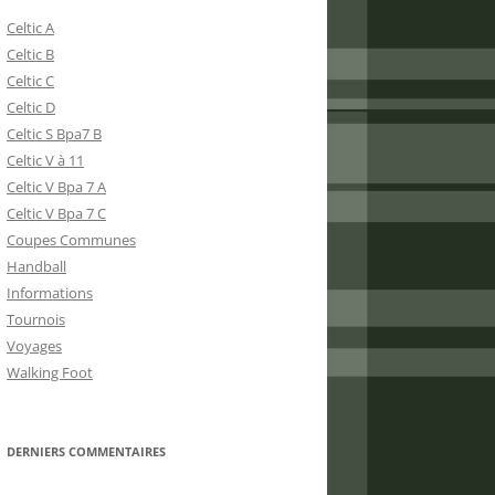
Celtic A
Celtic B
Celtic C
Celtic D
Celtic S Bpa7 B
Celtic V à 11
Celtic V Bpa 7 A
Celtic V Bpa 7 C
Coupes Communes
Handball
Informations
Tournois
Voyages
Walking Foot
DERNIERS COMMENTAIRES