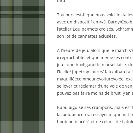
tard…
Toujours est-il que nous voici instal
avec un dispositif en 4-3, Bardy/Cool
l’atelier Equipe/mots croisés. Schra
son lot de cannettes éclusées.
A l’heure de jeu, alors que le match s’
irréprochable, et que même les contrôl
jeu : une hooliganette marseillaise, 
Ficelle/ jupetropcourte/ fauxnibards
maquilléecommeunevoiturevolée, excéd
se lever et réclamer d’une voie de ve
pouvez pas faire moins de bruit, y’en 
Bubu aiguise ses crampons, mais est f
laconique « on va essayer », qui finit
houblon macéré et de relans de flatu