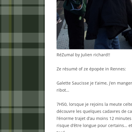
RéZumal by Julien richard!!
Ze résumé of ze épopée in Rennes:
Galette Saucisse je t’aime, j’en mangera
ribot…
7H50, lorsque je rejoins la meute celt
découvre les quelques cadavres de c
l’énorme trajet d’au moins 12 minutes
risque d’être longue pour certains… e