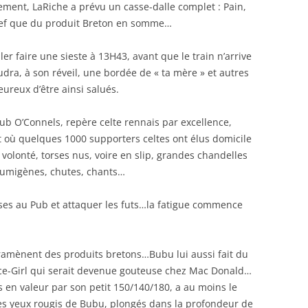
ment, LaRiche a prévu un casse-dalle complet : Pain,
ref que du produit Breton en somme…
er faire une sieste à 13H43, avant que le train n’arrive
dra, à son réveil, une bordée de « ta mère » et autres
ureux d’être ainsi salués.
ub O’Connels, repère celte rennais par excellence,
t où quelques 1000 supporters celtes ont élus domicile
 volonté, torses nus, voire en slip, grandes chandelles
 fumigènes, chutes, chants…
ises au Pub et attaquer les futs…la fatigue commence
 ramènent des produits bretons…Bubu lui aussi fait du
ice-Girl qui serait devenue gouteuse chez Mac Donald…
s en valeur par son petit 150/140/180, a au moins le
 les yeux rougis de Bubu, plongés dans la profondeur de