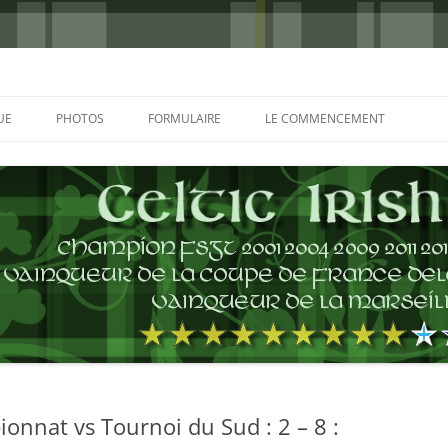
UE
PHOTOS
FORMULAIRE
LE COMMENCEMENT
BORDEAUX 2000
GLASGOW 2002
CHARLIE & THE BHOYS 2006
PRAGUE 2006
GLASGOW 2008
NICE 2008
AUTERIVES 2008
onnat vs Tournoi du Sud : 2 – 8 :
KOP CUP 4