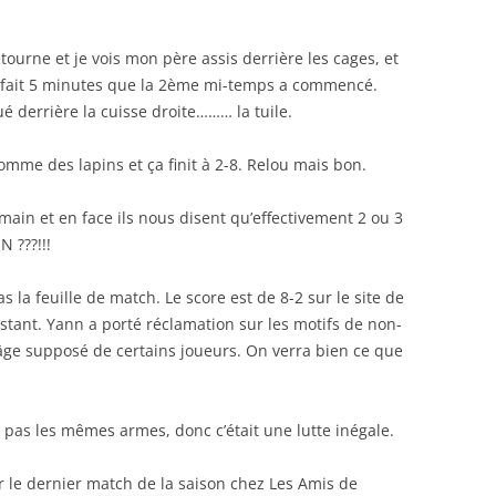
tourne et je vois mon père assis derrière les cages, et
ça fait 5 minutes que la 2ème mi-temps a commencé.
é derrière la cuisse droite……… la tuile.
comme des lapins et ça finit à 2-8. Relou mais bon.
 main et en face ils nous disent qu’effectivement 2 ou 3
 ???!!!
s la feuille de match. Le score est de 8-2 sur le site de
nstant. Yann a porté réclamation sur les motifs de non-
 âge supposé de certains joueurs. On verra bien ce que
it pas les mêmes armes, donc c’était une lutte inégale.
ur le dernier match de la saison chez Les Amis de