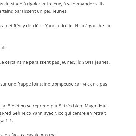
ns du stade à rigoler entre eux, à se demander si ils
certains paraissent un peu jeunes.
Jean et Rémy derrière, Yann à droite, Nico à gauche, un
ôté.
 certains ne paraissent pas jeunes, ils SONT jeunes.
sur une frappe lointaine trompeuse car Mick n’a pas
e la tête et on se reprend plutôt très bien. Magnifique
) Fred-Seb-Nico-Yann avec Nico qui centre en retrait
se 1-1.
si en face ça cavale pas mal.