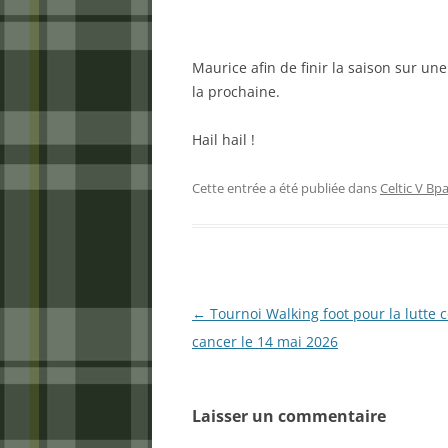
Maurice afin de finir la saison sur u
la prochaine.
Hail hail !
Cette entrée a été publiée dans
Celtic V Bpa
Navigation
←
Tournoi Walking foot pour la lutte c
des
cancer le 14 mai 2026
articles
Laisser un commentaire