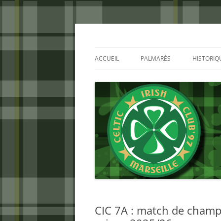
Aller
au
contenu
Celtic Irish Club
ACCUEIL
PALMARÈS
HISTORIQ
CIC 7A : match de champi