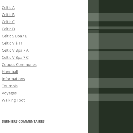
Celtic A
Celtic B
Celtic C
Celtic D
Celtic S Bpa7 B
Celtic V à 11
Celtic V Bpa 7 A
Celtic V Bpa 7 C
Coupes Communes
Handball
Informations
Tournois
Voyages
Walking Foot
DERNIERS COMMENTAIRES