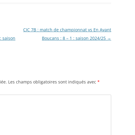
CIC 7B : match de championnat vs En Avant
: saison
Boucans : 8 – 1 : saison 2024/25
→
iée.
Les champs obligatoires sont indiqués avec
*