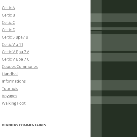
Celtic A
Celtic B
Celtic C
Celtic D
Celtic S Bpa7 B
Celtic V à 11
Celtic V Bpa 7 A
Celtic V Bpa 7 C
Coupes Communes
Handball
Informations
Tournois
Voyages
Walking Foot
DERNIERS COMMENTAIRES