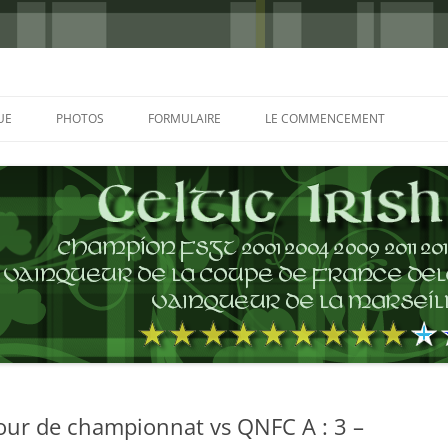
UE
PHOTOS
FORMULAIRE
LE COMMENCEMENT
BORDEAUX 2000
GLASGOW 2002
CHARLIE & THE BHOYS 2006
PRAGUE 2006
GLASGOW 2008
NICE 2008
AUTERIVES 2008
tour de championnat vs QNFC A : 3 –
KOP CUP 4