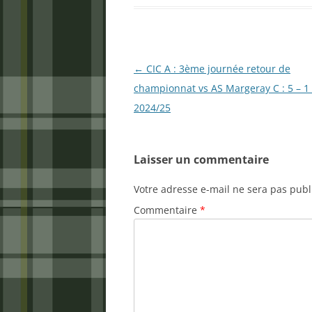
Navigation
←
CIC A : 3ème journée retour de
des
championnat vs AS Margeray C : 5 – 1 
articles
2024/25
Laisser un commentaire
Votre adresse e-mail ne sera pas publ
Commentaire
*