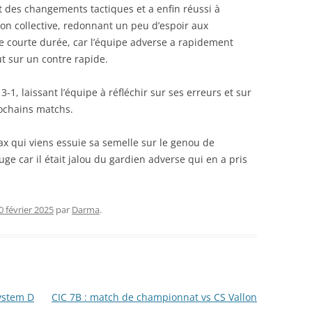
ait des changements tactiques et a enfin réussi à
on collective, redonnant un peu d’espoir aux
de courte durée, car l’équipe adverse a rapidement
ut sur un contre rapide.
3-1, laissant l’équipe à réfléchir sur ses erreurs et sur
rochains matchs.
ax qui viens essuie sa semelle sur le genou de
ge car il était jalou du gardien adverse qui en a pris
0 février 2025
par
Darma
.
ystem D
CIC 7B : match de championnat vs CS Vallon