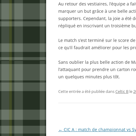
Au retour des vestiaires, l’équipe a f
marquer un but grâce à une belle acti
supporters. Cependant, la joie a été 
répliqué en inscrivant un troisième b
Le match s’est terminé sur le score de 
ce qu’il faudrait améliorer pour les p
Sans oublier la plus belle action de M
l’attaquant pour prendre un carton rou
un quelques minutes plus tôt.
Cette entrée a été publiée dans
Celtic B
le
2
Navigation
←
CIC A : match de championnat vs S