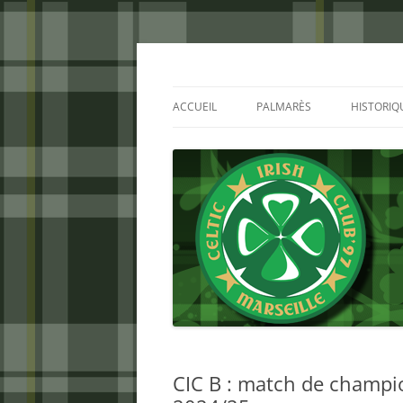
Aller
au
contenu
Celtic Irish Club
ACCUEIL
PALMARÈS
HISTORIQ
CIC B : match de champio