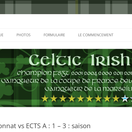
UE
PHOTOS
FORMULAIRE
LE COMMENCEMENT
BORDEAUX 2000
GLASGOW 2002
CHARLIE & THE BHOYS 2006
PRAGUE 2006
GLASGOW 2008
NICE 2008
AUTERIVES 2008
nnat vs ECTS A : 1 – 3 : saison
KOP CUP 4