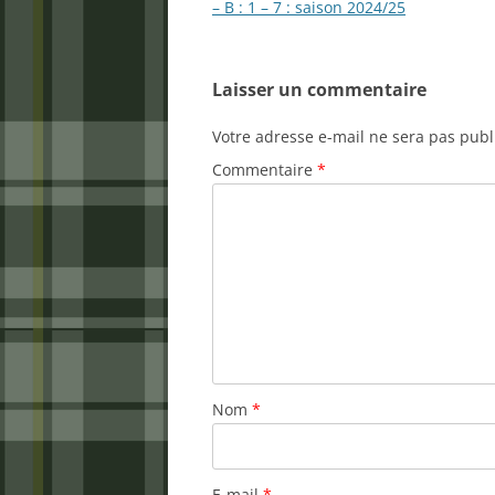
des
– B : 1 – 7 : saison 2024/25
articles
Laisser un commentaire
Votre adresse e-mail ne sera pas publ
Commentaire
*
Nom
*
E-mail
*