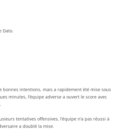
RENNES 2011
e Dato.
e bonnes intentions, mais a rapidement été mise sous
ues minutes, l’équipe adverse a ouvert le score avec
e.
sieurs tentatives offensives, l’équipe n’a pas réussi à
dversaire a doublé la mise.