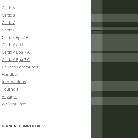
Celtic A
Celtic B
Celtic C
Celtic D
Celtic S Bpa7 B
Celtic V à 11
Celtic V Bpa 7 A
Celtic V Bpa 7 C
Coupes Communes
Handball
Informations
Tournois
Voyages
Walking Foot
DERNIERS COMMENTAIRES