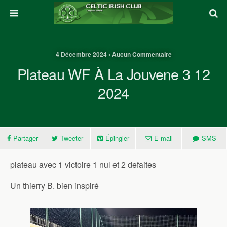
4 Décembre 2024 • Aucun Commentaire
Plateau WF À La Jouvene 3 12
2024
Partager
Tweeter
Épingler
E-mail
SMS
plateau avec 1 victoire 1 nul et 2 defaites
Un thierry B. bien inspiré