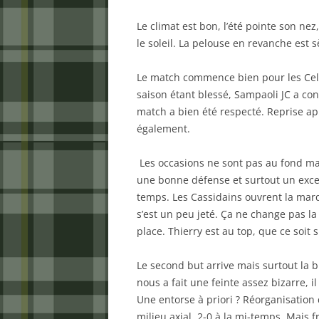
Le climat est bon, l’été pointe son ne
le soleil. La pelouse en revanche est 
Le match commence bien pour les Celte
saison étant blessé, Sampaoli JC a conf
match a bien été respecté. Reprise ap
également.
Les occasions ne sont pas au fond mais
une bonne défense et surtout un exce
temps. Les Cassidains ouvrent la mar
s’est un peu jeté. Ça ne change pas l
place. Thierry est au top, que ce soit 
Le second but arrive mais surtout la b
nous a fait une feinte assez bizarre, 
Une entorse à priori ? Réorganisation 
milieu axial. 2-0 à la mi-temps. Mais