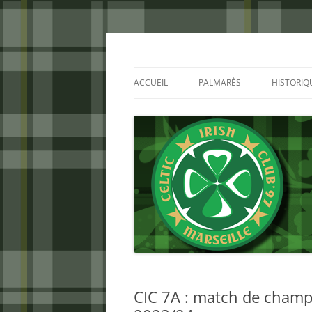
Aller
au
contenu
Celtic Irish Club
ACCUEIL
PALMARÈS
HISTORIQ
CIC 7A : match de champio