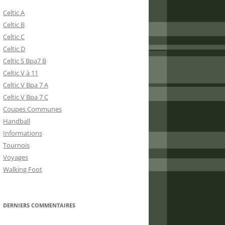
Celtic A
Celtic B
Celtic C
Celtic D
Celtic S Bpa7 B
Celtic V à 11
Celtic V Bpa 7 A
Celtic V Bpa 7 C
Coupes Communes
Handball
Informations
Tournois
Voyages
Walking Foot
DERNIERS COMMENTAIRES