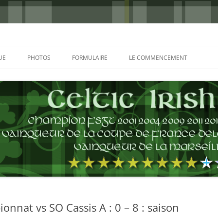
UE
PHOTOS
FORMULAIRE
LE COMMENCEMENT
BORDEAUX 2000
GLASGOW 2002
CHARLIE & THE BHOYS 2006
PRAGUE 2006
GLASGOW 2008
NICE 2008
AUTERIVES 2008
nnat vs SO Cassis A : 0 – 8 : saison
KOP CUP 4