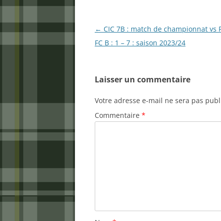
Navigation
←
CIC 7B : match de championnat vs P
des
FC B : 1 – 7 : saison 2023/24
articles
Laisser un commentaire
Votre adresse e-mail ne sera pas publ
Commentaire
*