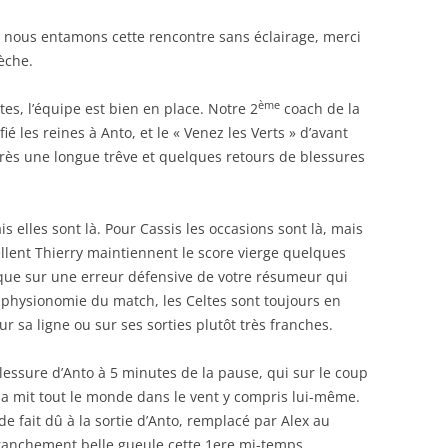
z, nous entamons cette rencontre sans éclairage, merci
sèche.
ème
s, l’équipe est bien en place. Notre 2
coach de la
ié les reines à Anto, et le « Venez les Verts » d’avant
rès une longue trêve et quelques retours de blessures
 elles sont là. Pour Cassis les occasions sont là, mais
llent Thierry maintiennent le score vierge quelques
que sur une erreur défensive de votre résumeur qui
a physionomie du match, les Celtes sont toujours en
sur sa ligne ou sur ses sorties plutôt très franches.
lessure d’Anto à 5 minutes de la pause, qui sur le coup
il a mit tout le monde dans le vent y compris lui-même.
de fait dû à la sortie d’Anto, remplacé par Alex au
 franchement belle gueule cette 1ere mi-temps.