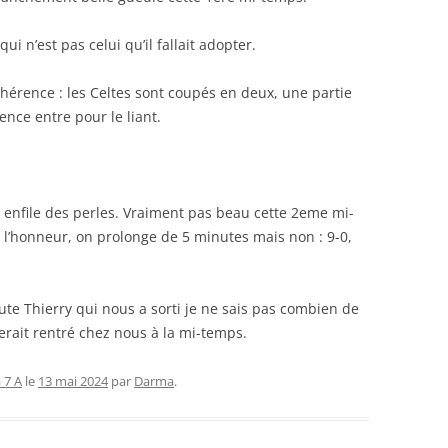
i n’est pas celui qu’il fallait adopter.
érence : les Celtes sont coupés en deux, une partie
ence entre pour le liant.
 enfile des perles. Vraiment pas beau cette 2eme mi-
r l’honneur, on prolonge de 5 minutes mais non : 9-0,
e Thierry qui nous a sorti je ne sais pas combien de
erait rentré chez nous à la mi-temps.
 7 A
le
13 mai 2024
par
Darma
.