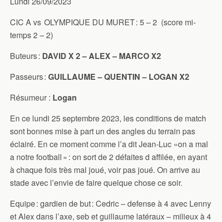
Lundi 26/09/2023
CIC A vs OLYMPIQUE DU MURET : 5 – 2 (score mi-
temps 2 – 2)
Buteurs :
DAVID X 2 – ALEX – MARCO X2
Passeurs :
GUILLAUME – QUENTIN – LOGAN X2
Résumeur :
Logan
En ce lundi 25 septembre 2023, les conditions de match
sont bonnes mise à part un des angles du terrain pas
éclairé. En ce moment comme l’a dit Jean-Luc «on a mal
a notre football » : on sort de 2 défaites d affilée, en ayant
à chaque fois très mal joué, voir pas joué. On arrive au
stade avec l’envie de faire quelque chose ce soir.
Equipe : gardien de but : Cedric – defense à 4 avec Lenny
et Alex dans l’axe, seb et guillaume latéraux – milieux à 4