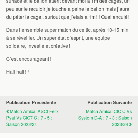
surface et le ballon atterit devant moi à 1m des cages, un
peu sur le reculoir je touche a peine le ballon mais j’aurai
du péter la cage.. surtout que j’etais a 1m !!! Quel enculé !
Dans l’ensemble super match du celtic, après 10-15 min
à se réveiller. Un super état d’esprit, une equipe
solidaire, investie et créative !
C’est encourageant !
Hail hail ! ⁹
Publication Précédente
Publication Suivante
Match Amical ASCI Félix
Match Amical CIC C Vs
Pyat Vs CIC7 C : 7 - 5 :
System D-A : 7 - 3 : Saison
Saison 2023/24
2023/24