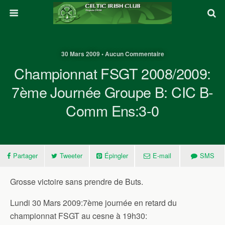
30 Mars 2009 • Aucun Commentaire
Championnat FSGT 2008/2009:
7ème Journée Groupe B: CIC B-
Comm Ens:3-0
Partager
Tweeter
Épingler
E-mail
SMS
Grosse victoire sans prendre de Buts.
Lundi 30 Mars 2009:7ème journée en retard du
championnat FSGT au cesne à 19h30: