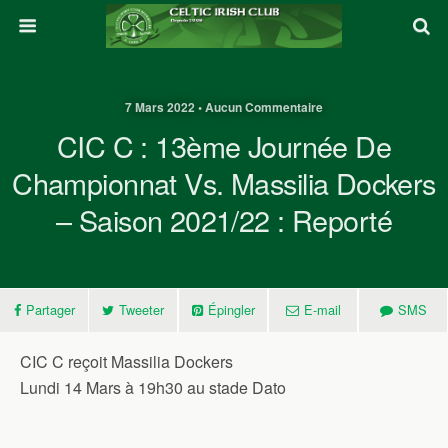
7 Mars 2022 • Aucun Commentaire
CIC C : 13ème Journée De
Championnat Vs. Massilia Dockers
– Saison 2021/22 : Reporté
Partager
Tweeter
Épingler
E-mail
SMS
CIC C reçoit Massilia Dockers
Lundi 14 Mars à 19h30 au stade Dato