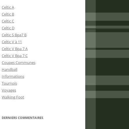
Celtic A
Celtic B
Celtic C
Celtic D
Celtic S Bpa7 B
Celtic V à 11
Celtic V Bpa 7 A
Celtic V Bpa 7 C
Coupes Communes
Handball
Informations
Tournois
Voyages
Walking Foot
DERNIERS COMMENTAIRES