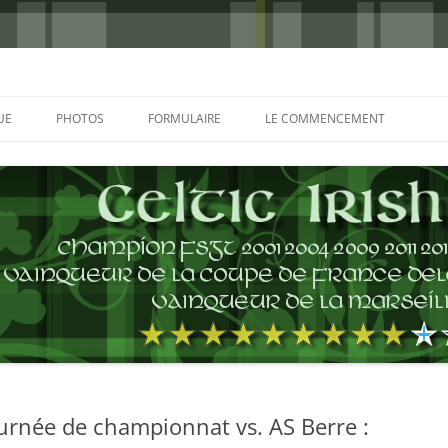
UE
PHOTOS
FORMULAIRE
LE COMMENCEMENT
BORDEAUX 2000
GLASGOW 2002
CHARLIE & THE BHOYS 2006
PRAGUE 2006
GLASGOW 2008
NICE 2008
AUTERIVES 2008
ournée de championnat vs. AS Berre :
KOP CUP 4