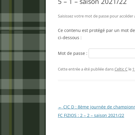
5 – 1 – saison 2021/22
Saisissez votre mot de passe pour accéder
Ce contenu est protégé par un mot de p
ci-dessous :
Mot de passe :
Cette entrée a été publiée dans
Celtic C
le
1
Navigation
←
CIC D : 8ème journée de championn
des
FC FIZIOS : 2 – 2 – saison 2021/22
articles