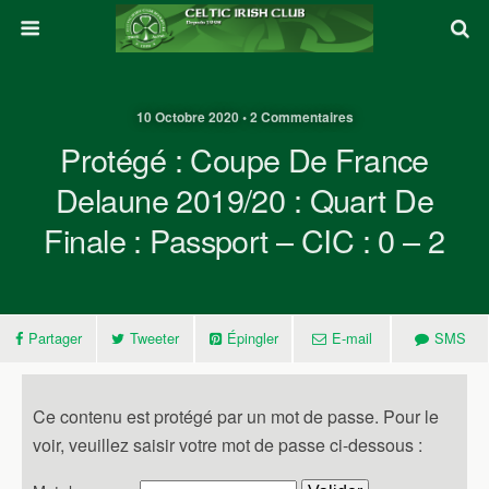
10 Octobre 2020 • 2 Commentaires
Protégé : Coupe De France
Delaune 2019/20 : Quart De
Finale : Passport – CIC : 0 – 2
Partager
Tweeter
Épingler
E-mail
SMS
Ce contenu est protégé par un mot de passe. Pour le
voir, veuillez saisir votre mot de passe ci-dessous :