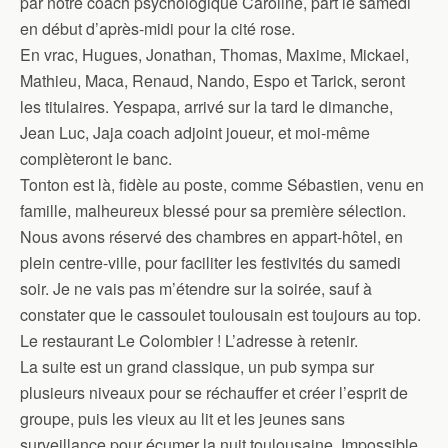
par notre coach psychologique Caroline, part le samedi
en début d’après-midi pour la cité rose.
En vrac, Hugues, Jonathan, Thomas, Maxime, Mickael,
Mathieu, Maca, Renaud, Nando, Espo et Tarick, seront
les titulaires. Yespapa, arrivé sur la tard le dimanche,
Jean Luc, Jaja coach adjoint joueur, et moi-même
complèteront le banc.
Tonton est là, fidèle au poste, comme Sébastien, venu en
famille, malheureux blessé pour sa première sélection.
Nous avons réservé des chambres en appart-hôtel, en
plein centre-ville, pour faciliter les festivités du samedi
soir. Je ne vais pas m’étendre sur la soirée, sauf à
constater que le cassoulet toulousain est toujours au top.
Le restaurant Le Colombier ! L’adresse à retenir.
La suite est un grand classique, un pub sympa sur
plusieurs niveaux pour se réchauffer et créer l’esprit de
groupe, puis les vieux au lit et les jeunes sans
surveillance pour écumer la nuit toulousaine. Impossible