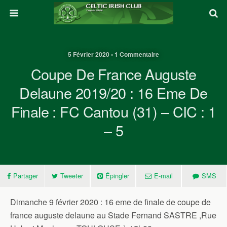
5 Février 2020 • 1 Commentaire
Coupe De France Auguste
Delaune 2019/20 : 16 Eme De
Finale : FC Cantou (31) – CIC : 1
– 5
Partager
Tweeter
Épingler
E-mail
SMS
Dimanche 9 février 2020 : 16 eme de finale de coupe de
france auguste delaune au Stade Fernand SASTRE ,Rue