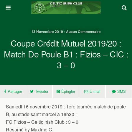
13 Novembre 2019 • Aucun Commentaire
Coupe Crédit Mutuel 2019/20 :
Match De Poule B1 : Fizios – CIC :
3 – 0
Partager
Tweeter
Épingler
E-mail
SMS
Samedi 16 novembre 2019 : 1ere journée match de poule
B, au stade saint marcel à 16h30 :
FC Fizios – Celtic irish Club : 3 – 0
Résumé by Maxime C.