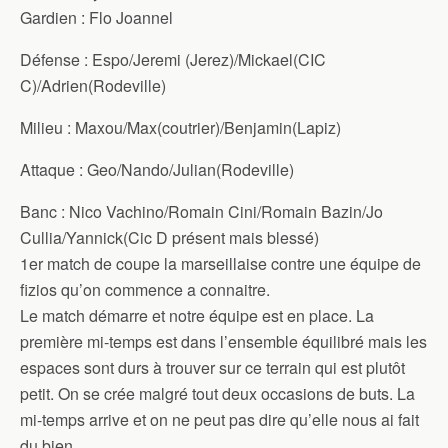
Gardien : Flo Joannel
Défense : Espo/Jeremi (Jerez)/Mickael(CIC
C)/Adrien(Rodeville)
Milieu : Maxou/Max(coutrier)/Benjamin(Lapiz)
Attaque : Geo/Nando/Julian(Rodeville)
Banc : Nico Vachino/Romain Cini/Romain Bazin/Jo
Cullia/Yannick(Cic D présent mais blessé)
1er match de coupe la marseillaise contre une équipe de
fizios qu’on commence a connaitre.
Le match démarre et notre équipe est en place. La
première mi-temps est dans l’ensemble équilibré mais les
espaces sont durs à trouver sur ce terrain qui est plutôt
petit. On se crée malgré tout deux occasions de buts. La
mi-temps arrive et on ne peut pas dire qu’elle nous ai fait
du bien…