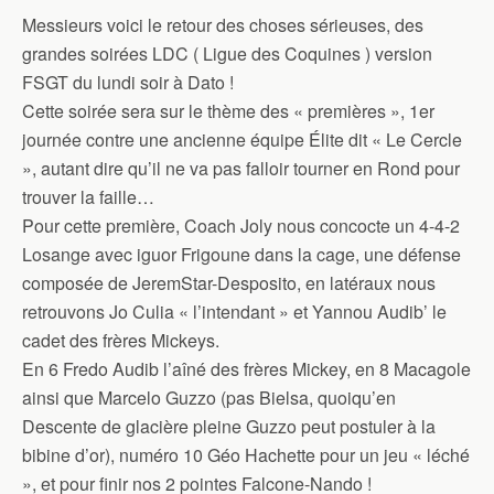
Messieurs voici le retour des choses sérieuses, des
grandes soirées LDC ( Ligue des Coquines ) version
FSGT du lundi soir à Dato !
Cette soirée sera sur le thème des « premières », 1er
journée contre une ancienne équipe Élite dit « Le Cercle
», autant dire qu’il ne va pas falloir tourner en Rond pour
trouver la faille…
Pour cette première, Coach Joly nous concocte un 4-4-2
Losange avec iguor Frigoune dans la cage, une défense
composée de JeremStar-Desposito, en latéraux nous
retrouvons Jo Culia « l’intendant » et Yannou Audib’ le
cadet des frères Mickeys.
En 6 Fredo Audib l’aîné des frères Mickey, en 8 Macagole
ainsi que Marcelo Guzzo (pas Bielsa, quoiqu’en
Descente de glacière pleine Guzzo peut postuler à la
bibine d’or), numéro 10 Géo Hachette pour un jeu « léché
», et pour finir nos 2 pointes Falcone-Nando !