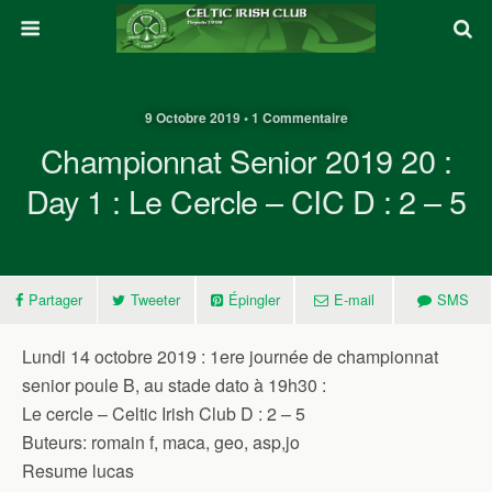
9 Octobre 2019 • 1 Commentaire
Championnat Senior 2019 20 :
Day 1 : Le Cercle – CIC D : 2 – 5
Partager
Tweeter
Épingler
E-mail
SMS
Lundi 14 octobre 2019 : 1ere journée de championnat
senior poule B, au stade dato à 19h30 :
Le cercle – Celtic Irish Club D : 2 – 5
Buteurs: romain f, maca, geo, asp,jo
Resume lucas