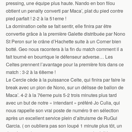
pressing, une équipe plus haute. Nando en bon filou
obtient un penalty converti par Maca’, plat du pied contre
pied parfait ! 2-2 à la 51eme !
La domination celte se fait sentir, elle finira par être
convertie grâce à la première Galette distribuée par Nono
St Peron sur le crâne d’Hachette suite à un Corner bien
botté. Geo nous racontera à la fin du match comment il a
fait tourné en bourrique le défenseur adverse… Les
Celtes prennent l’avantage pour la première fois dans ce
match : 3-2 à la 68eme !
Le Cercle cède à la puissance Celte, qui finira par faire le
break avec un pion de Nono, sur un délisse de ballon de
Maca’. 4-2 à la 76eme puis 5-2 trois minutes plus tard
avec un but de notre « intendant » préféré Jo Culia, qui
nous rappelle son vrai poste de numéro 9 en sélection
après un excellent service plein d’altruisme de RuGui
Garcia. ( on oubliera pas son loupé 1 minute plus tôt, un