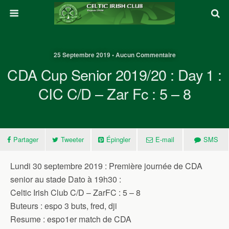
25 Septembre 2019 • Aucun Commentaire
CDA Cup Senior 2019/20 : Day 1 :
CIC C/D – Zar Fc : 5 – 8
Partager
Tweeter
Épingler
E-mail
SMS
Lundi 30 septembre 2019 : Première journée de CDA
senior au stade Dato à 19h30 :
Celtic Irish Club C/D – ZarFC : 5 – 8
Buteurs : espo 3 buts, fred, dji
Resume : espo1er match de CDA