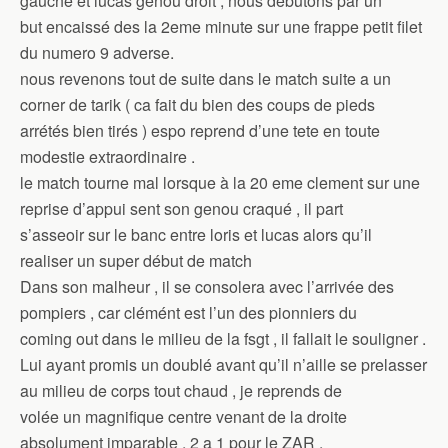
gauche et lucas genou droit , nous debutons par un
but encaissé des la 2eme minute sur une frappe petit filet
du numero 9 adverse.
nous revenons tout de suite dans le match suite a un
corner de tarik ( ca fait du bien des coups de pieds
arrétés bien tirés ) espo reprend d’une tete en toute
modestie extraordinaire .
le match tourne mal lorsque à la 20 eme clement sur une
reprise d’appui sent son genou craqué , il part
s’asseoir sur le banc entre loris et lucas alors qu’il
realiser un super début de match
Dans son malheur , il se consolera avec l’arrivée des
pompiers , car clémént est l’un des pionniers du
coming out dans le milieu de la fsgt , il fallait le souligner .
Lui ayant promis un doublé avant qu’il n’aille se prelasser
au milieu de corps tout chaud , je reprends de
volée un magnifique centre venant de la droite
absolument imparable . 2 a 1 pour le ZAR .