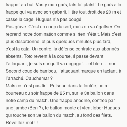
frapper au but. Vas-y mon gars, fais-toi plaisir. Le gars a la
frappe qui va avec son gabarit. Il tire tout droit des 20 m et
casse la cage. Hugues n’a pas bougé.
Pas grave. C’est un coup du sort, mais on va égaliser. On
reprend notre domination comme si rien n’était. Mais c’est
plus désordonné, et puis quelques minutes plus tard,
c’est la cata. Un contre, la défense centrale aux abonnés
absents, Toto revient à la course, il passe devant
l’attaquant, je suis sûr qu’il va dégager… et bien … non.
Second coup de bambou, l’attaquant marque en taclant, à
l’arraché. Cauchemar ?
Mais ce n’est pas fini. Puisque dans la foulée, notre
bourreau du soir frappe de 25 m, sur le 3e ballon dans
notre camp du match. Une frappe anodine, contrée par
une jambe (Ben ?), le ballon monte et vient lober Hugues
qui touche son 3e ballon du match, au fond des filets.
Réveillez moi !!!