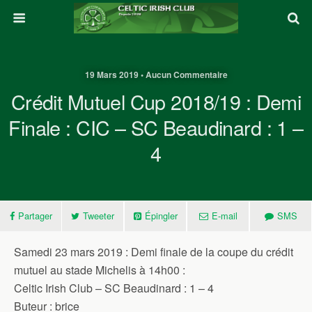
19 Mars 2019 • Aucun Commentaire
Crédit Mutuel Cup 2018/19 : Demi
Finale : CIC – SC Beaudinard : 1 –
4
Partager
Tweeter
Épingler
E-mail
SMS
Samedi 23 mars 2019 : Demi finale de la coupe du crédit
mutuel au stade Michelis à 14h00 :
Celtic Irish Club – SC Beaudinard : 1 – 4
Buteur : brice