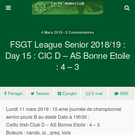
4 Mars 2019 • 3 Commentaires
FSGT League Senior 2018/19 :
Day 15 : CIC D – AS Bonne Etoile
: 4 – 3
Partager
Tweeter
Épingler
E-mail
SMS
Lundi 11 mars 2019 : 15 eme journée de championnat
senior poule B au stade Dato à 19h30 :
Celtic Irish Club D – AS Bonne Etoile : 4 – 3
Buteurs : nando, jo , greg, loris