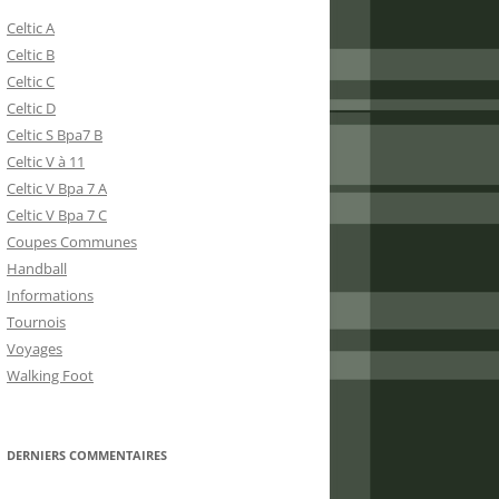
Celtic A
Celtic B
Celtic C
Celtic D
Celtic S Bpa7 B
Celtic V à 11
Celtic V Bpa 7 A
Celtic V Bpa 7 C
Coupes Communes
Handball
Informations
Tournois
Voyages
Walking Foot
DERNIERS COMMENTAIRES