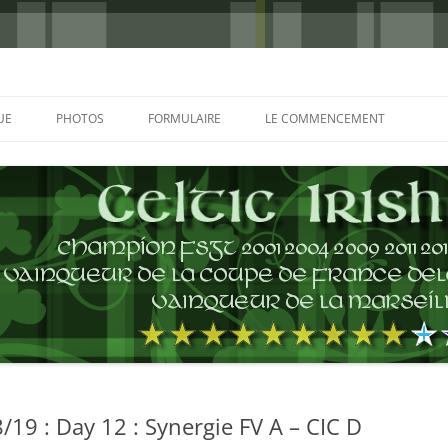
UE
PHOTOS
FORMULAIRE
LE COMMENCEMENT
BORDEAUX 2000
GLASGOW 2002
CHARLIE & THE BHOYS 2006
PRAGUE 2006
GLASGOW 2008
NICE 2008
AUTERIVES 2008
19 : Day 12 : Synergie FV A – CIC D
KOP CUP 4