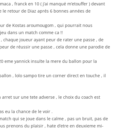
 maca , franck en 10 ( j’ai manqué m’etouffer ) devant
e le retour de Diaz aprés 6 bonnes années de
tour de Kostas aroumougom , qui pourrait nous
 jeu dans un match comme ca !!
 , chaque joueur ayant peur de rater une passe , de
 peur de réussir une passe , cela donne une parodie de
 20 eme yannick insulte la mere du ballon pour la
llon , lolo sampo tire un corner direct en touche , il
arret sur une tete adverse , le choix du coach est
as eu la chance de le voir .
atch qui se joue dans le calme , pas un bruit, pas de
us prenons du plaisir , hate d’etre en deuxieme mi-