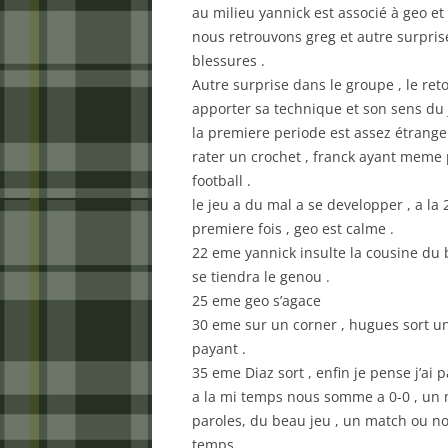
au milieu yannick est associé à geo et
nous retrouvons greg et autre surpris
blessures .
Autre surprise dans le groupe , le re
apporter sa technique et son sens du
la premiere periode est assez étrange
rater un crochet , franck ayant meme
football .
le jeu a du mal a se developper , a la
premiere fois , geo est calme .
22 eme yannick insulte la cousine du ba
se tiendra le genou .
25 eme geo s’agace
30 eme sur un corner , hugues sort un 
payant .
35 eme Diaz sort , enfin je pense j’ai p
a la mi temps nous somme a 0-0 , un m
paroles, du beau jeu , un match ou no
temps .