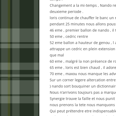
Changement a la mi-temps , Nando re
deuxieme periode .
loris continue de chauffer le banc un ro
pendant 25 minutes nous allons pouss
46 eme , premier ballon de nando , il te
50 eme , cedric rentre
52 eme ballon a hauteur de genou , l a
attrappe un cedric en plein extension 
que mal
60 eme , malgré la non présence de ro
65 eme , loris est bien chaud , il ador
70 eme , maxou nous manque les adver
Sur un corner legere altercation entre
) nando sort bouquiner un dictionnair
Nous n’arrivons toujours pas a marquer
Synergie trouve la faille et nous punit
nous prenons la tete nous manquons d
Qui peut prétendre etre indispensable