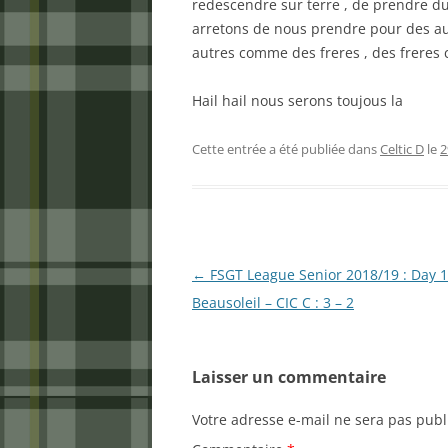
redescendre sur terre , de prendre du
arretons de nous prendre pour des au
autres comme des freres , des freres c
Hail hail nous serons toujous la
Cette entrée a été publiée dans
Celtic D
le
2
Navigation
←
FSGT League Senior 2018/19 : Day 1
des
Beausoleil – CIC C : 3 – 2
articles
Laisser un commentaire
Votre adresse e-mail ne sera pas publ