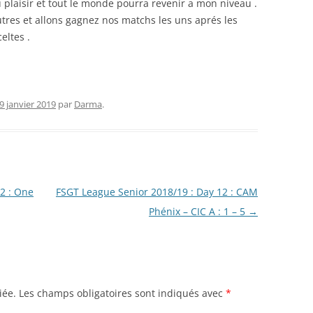
 plaisir et tout le monde pourra revenir a mon niveau .
tres et allons gagnez nos matchs les uns aprés les
eltes .
9 janvier 2019
par
Darma
.
2 : One
FSGT League Senior 2018/19 : Day 12 : CAM
Phénix – CIC A : 1 – 5
→
iée.
Les champs obligatoires sont indiqués avec
*