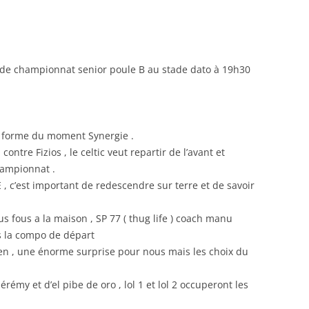
RENNES 2011
e de championnat senior poule B au stade dato à 19h30
 en forme du moment Synergie .
ontre Fizios , le celtic veut repartir de l’avant et
hampionnat .
, c’est important de redescendre sur terre et de savoir
us fous a la maison , SP 77 ( thug life ) coach manu
s la compo de départ
en , une énorme surprise pour nous mais les choix du
rémy et d’el pibe de oro , lol 1 et lol 2 occuperont les