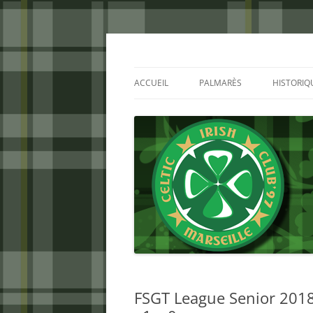
Aller
au
contenu
Celtic Irish Club
ACCUEIL
PALMARÈS
HISTORIQ
FSGT League Senior 2018/