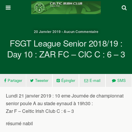
20 Janvier 2019 • Aucun Commentaire
FSGT League Senior 2018/19 :
Day 10 : ZAR FC – CIC C : 6 – 3
Partager
Tweeter
Épingler
E-mail
SMS
Lundi 21 janvier 2019 : 10 eme Journée de championnat
senior poule A au stade eynaud à 19h30 :
Zar F – Celtic Irish Club C : 6 – 3
résumé nabil