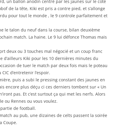
d, un ballon anodin centré par les jaunes sur le coté
of de la tête, Kiki est pris a contre pied, et s’allonge
erdu pour tout le monde , le 9 controle parfaitement et
e le talon du neuf dans la course, bilan deuxième
rochain match. La haine. Le 9 lui défonce Thomas mais
aprt deux ou 3 touches mal négocié et un coup franc
ce d’ailleurs Kiki pour les 10 dernières minutes du
occasion de tuer le match par deux fois mais le poteau
CIC d’entretenir l’espoir.
emière, puis a subi le pressing constant des jaunes en
ais encore plus déçu ci ces derniers tombent sur « Un
iront pas. Et c’est surtout ça qui met les nerfs. Alors
ille ou Rennes ou vous voulez.
partie de football.
le match au pub, une dizaines de celts passent la soirée
la Coupe.