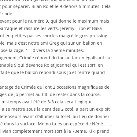
t pour séparer. Bilan Ro et le 9 dehors 5 minutes. Cela
ériode.
devant pour le numéro 9, qui donne le maximum mais
arraque et rassure les verts. Jeremy, Tibo et Baka
ent en petites passes courtes malgré le gros pressing
le, mais c’est notre ami Greg qui sur un ballon en
ose la cage. 1 – 0 vers la 35ème minutes.
gagement, Crimée répond du tac au tac en égalisant sur
tenable 9 qui devance Ro et Joannel qui est sorti en
rfaite que le ballon rebondi sous Jo et rentre quand
vantage de Crimée qui ont 2 occasions magnifiques de
es de Jo permet au CIC de rester dans la course.
a mi-temps avait été de 3-3 cela serait logique.
a se mettre sous la dent des 2 coté, a part un exploit
fenseurs avant d’allumer la forêt, au lieu de donner
ulé dans la surface. Momo tu es un espèce de Néné……..
livian completement mort sort à la 70ème, Kiki prend