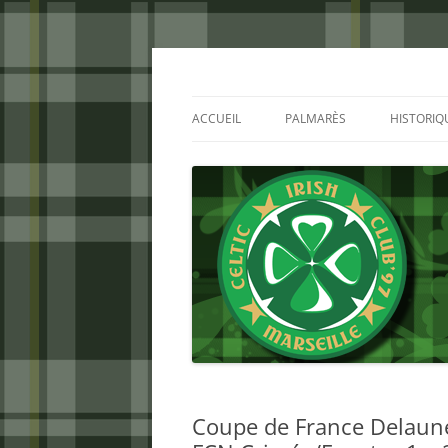
Aller
au
contenu
Celtic Irish Club
ACCUEIL
PALMARÈS
HISTORIQ
Coupe de France Delaune 