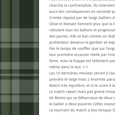
cherche la confrontation, Ro intervien
aura des conséquences en seconde p
Crimée répond par de longs ballons 
Olive et Romain tiennent plus que la b
ratissent tous les ballons et progress
des jaunes. Kiki se bat comme un diab
profondeur devance le gardien et expl
Pas le temps de souffler que sur l’en
leur première occasion réelle par l’in
forve, mais la frappe est tellement pa
même dans le but. 1-1
Les 10 dernières minutes seront à l’a
prendre le large mais 2 énormes parag
Match très équilibré, et si le score à l
Le match repart mais pas grand chose 
de Momo qui se débarrasse de deux dé
le ballon a deux pauvres Celtes esse
Le tournant du match a lieu lorsque O