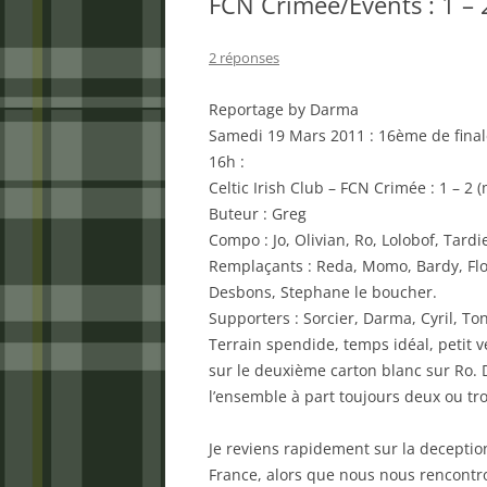
FCN Crimée/Events : 1 – 
2 réponses
Reportage by Darma
Samedi 19 Mars 2011 : 16ème de fina
16h :
Celtic Irish Club – FCN Crimée : 1 – 2 
Buteur : Greg
Compo : Jo, Olivian, Ro, Lolobof, Tardie
Remplaçants : Reda, Momo, Bardy, Flo 
Desbons, Stephane le boucher.
Supporters : Sorcier, Darma, Cyril, Ton
Terrain spendide, temps idéal, petit v
sur le deuxième carton blanc sur Ro. 
l’ensemble à part toujours deux ou tro
Je reviens rapidement sur la deceptio
France, alors que nous nous rencontro