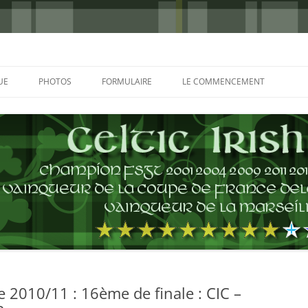
UE
PHOTOS
FORMULAIRE
LE COMMENCEMENT
BORDEAUX 2000
GLASGOW 2002
CHARLIE & THE BHOYS 2006
PRAGUE 2006
GLASGOW 2008
NICE 2008
AUTERIVES 2008
2010/11 : 16ème de finale : CIC –
KOP CUP 4