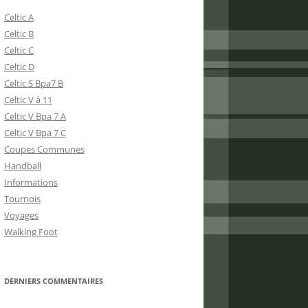
Celtic A
Celtic B
Celtic C
Celtic D
Celtic S Bpa7 B
Celtic V à 11
Celtic V Bpa 7 A
Celtic V Bpa 7 C
Coupes Communes
Handball
Informations
Tournois
Voyages
Walking Foot
DERNIERS COMMENTAIRES