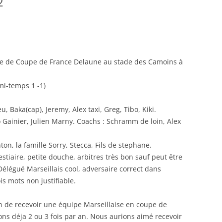
2
RENNES 2011
le de Coupe de France Delaune au stade des Camoins à
(mi-temps 1 -1)
u, Baka(cap), Jeremy, Alex taxi, Greg, Tibo, Kiki.
Gainier, Julien Marny. Coachs : Schramm de loin, Alex
ton, la famille Sorry, Stecca, Fils de stephane.
estiaire, petite douche, arbitres très bon sauf peut être
Délégué Marseillais cool, adversaire correct dans
is mots non justifiable.
n de recevoir une équipe Marseillaise en coupe de
ns déja 2 ou 3 fois par an. Nous aurions aimé recevoir