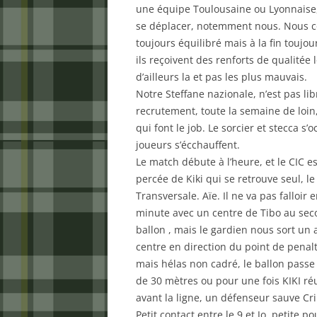
une équipe Toulousaine ou Lyonnaise, 
se déplacer, notemment nous. Nous co
toujours équilibré mais à la fin touj
ils reçoivent des renforts de qualitée 
d’ailleurs la et pas les plus mauvais.
Notre Steffane nazionale, n’est pas l
recrutement, toute la semaine de loin
qui font le job. Le sorcier et stecca s
joueurs s’écchauffent.
Le match débute à l’heure, et le CIC 
percée de Kiki qui se retrouve seul, l
Transversale. Aïe. Il ne va pas falloi
minute avec un centre de Tibo au secon
ballon , mais le gardien nous sort un 
centre en direction du point de penalt
mais hélas non cadré, le ballon passe
de 30 mètres ou pour une fois KIKI ré
avant la ligne, un défenseur sauve Cr
Petit contact entre le 9 et Jo, petite 