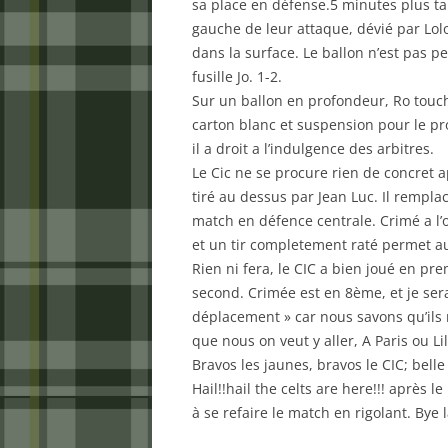
sa place en défense.5 minutes plus tar
gauche de leur attaque, dévié par Lolob
dans la surface. Le ballon n’est pas p
fusille Jo. 1-2.
Sur un ballon en profondeur, Ro touch
carton blanc et suspension pour le p
il a droit a l’indulgence des arbitres.
Le Cic ne se procure rien de concret 
tiré au dessus par Jean Luc. Il rempla
match en défence centrale. Crimé a l’
et un tir completement raté permet au 
Rien ni fera, le CIC a bien joué en pr
second. Crimée est en 8ème, et je ser
déplacement » car nous savons qu’ils n’
que nous on veut y aller, A Paris ou L
Bravos les jaunes, bravos le CIC; belle 
Hail!!hail the celts are here!!! après 
à se refaire le match en rigolant. Bye 