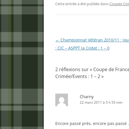
Cette entrée a été publiée dans
Coupes C
Navigation
←
Championnat Vétéran 2010/11 : Jou
des
: CIC – ASPPT la Ciotat : 1 – 0
articles
2 réflexions sur «
Coupe de France 
Crimée/Events : 1 – 2
»
Charny
22 mars 2011 à 5 h 55 min
Encore passé près, encore pas passé 