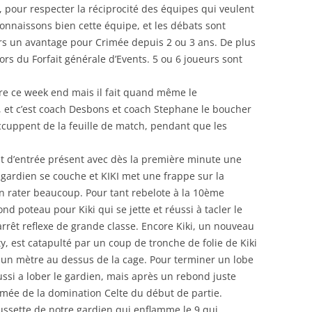
pour respecter la réciprocité des équipes qui veulent
nnaissons bien cette équipe, et les débats sont
ours un avantage pour Crimée depuis 2 ou 3 ans. De plus
lors du Forfait générale d’Events. 5 ou 6 joueurs sont
ibre ce week end mais il fait quand même le
, et c’est coach Desbons et coach Stephane le boucher
’occuppent de la feuille de match, pendant que les
est d’entrée présent avec dès la première minute une
e gardien se couche et KIKI met une frappe sur la
r en rater beaucoup. Pour tant rebelote à la 10ème
d poteau pour Kiki qui se jette et réussi à tacler le
arrêt reflexe de grande classe. Encore Kiki, un nouveau
y, est catapulté par un coup de tronche de folie de Kiki
 un mètre au dessus de la cage. Pour terminer un lobe
ussi a lober le gardien, mais après un rebond juste
imée de la domination Celte du début de partie.
poussette de notre gardien qui enflamme le 9 qui