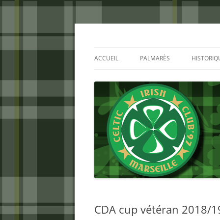
Aller
au
contenu
Celtic Irish Club
ACCUEIL
PALMARÈS
HISTORIQ
CDA cup vétéran 2018/19 