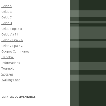
Celtic A
Celtic B
Celtic C
Celtic D
Celtic S Bpa7 B
Celtic V à 11
Celtic V Bpa 7 A
Celtic V Bpa 7 C
Coupes Communes
Handball
Informations
Tournois
Voyages
Walking Foot
DERNIERS COMMENTAIRES