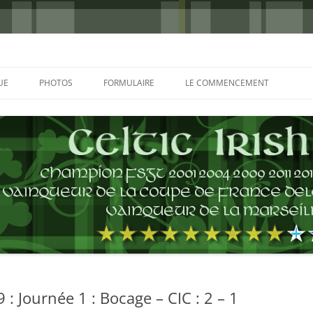
UE
PHOTOS
FORMULAIRE
LE COMMENCEMENT
BORDEAUX 2000
GLASGOW 2002
CHARLIE & THE BHOYS 2006
PRAGUE 2006
GLASGOW 2008
NICE 2008
AUTERIVES 2008
: Journée 1 : Bocage – CIC : 2 – 1
KOP CUP 4