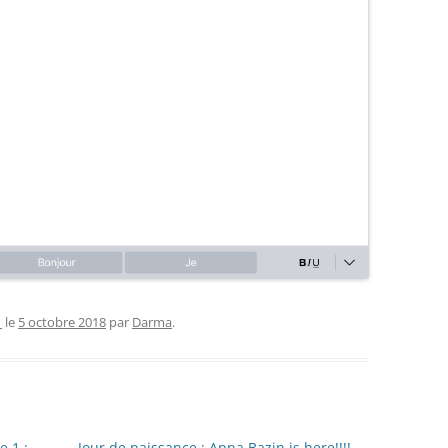
1
le
5 octobre 2018
par
Darma
.
e 1 :
Jour de naissance : Anna Bazin is here!!!!
→