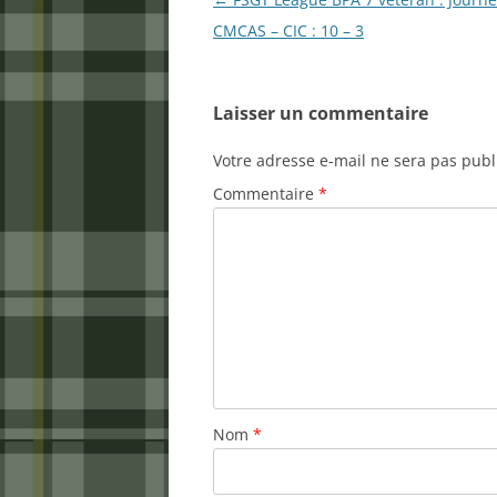
des
CMCAS – CIC : 10 – 3
articles
Laisser un commentaire
Votre adresse e-mail ne sera pas publ
Commentaire
*
Nom
*