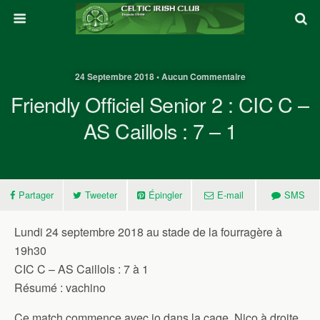
24 Septembre 2018 • Aucun Commentaire
Friendly Officiel Senior 2 : CIC C –
AS Caillols : 7 – 1
Partager
Tweeter
Épingler
E-mail
SMS
Lundi 24 septembre 2018 au stade de la fourragère à
19h30
CIC C – AS Caillols : 7 à 1
Résumé : vachino
Ce match commence avec jo dans la cage, Nico à droite