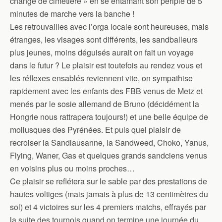
change de cimetière » en se entamant son périple de 5
minutes de marche vers la banche !
Les retrouvailles avec l’orga locale sont heureuses, mais
étranges, les visages sont différents, les sandballeurs
plus jeunes, moins déguisés aurait on fait un voyage
dans le futur ? Le plaisir est toutefois au rendez vous et
les réflexes ensablés reviennent vite, on sympathise
rapidement avec les enfants des FBB venus de Metz et
menés par le sosie allemand de Bruno (décidément la
Hongrie nous rattrapera toujours!) et une belle équipe de
mollusques des Pyrénées. Et puis quel plaisir de
recroiser la Sandlausanne, la Sandweed, Choko, Yanus,
Flying, Waner, Gas et quelques grands sandciens venus
en voisins plus ou moins proches…
Ce plaisir se reflétera sur le sable par des prestations de
hautes voltiges (mais jamais à plus de 13 centimètres du
sol) et 4 victoires sur les 4 premiers matchs, effrayés par
la suite des tournois quand on termine une journée du