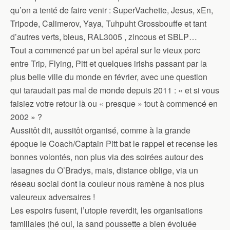
qu’on a tenté de faire venir : SuperVachette, Jesus, xEn,
Tripode, Calimerov, Yaya, Tuhpuht Grossbouffe et tant
d’autres verts, bleus, RAL3005 , zincous et SBLP…
Tout a commencé par un bel apéral sur le vieux porc
entre Trip, Flying, Pitt et quelques irishs passant par la
plus belle ville du monde en février, avec une question
qui taraudait pas mal de monde depuis 2011 : « et si vous
faisiez votre retour là ou « presque » tout à commencé en
2002 » ?
Aussitôt dit, aussitôt organisé, comme à la grande
époque le Coach/Captain Pitt bat le rappel et recense les
bonnes volontés, non plus via des soirées autour des
lasagnes du O’Bradys, mais, distance oblige, via un
réseau social dont la couleur nous ramène à nos plus
valeureux adversaires !
Les espoirs fusent, l’utopie reverdit, les organisations
familiales (hé oui, la sand poussette a bien évoluée