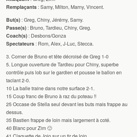
Remplaçants
: Samy, Milton, Marny, Vincent.
But(s)
: Greg, Chiny, Jérémy, Samy.
Passe(s)
: Bruno, Tardieu, Chiny, Greg.
Coach(s)
: Desbons/Gonza
Spectateurs
: Rom, Alex, J-Luc, Stecca.
3. Corner de Bruno et tête décroisé de Greg 1-0
5. Longue ouverture de Tardieu pour Chiny, superbe
contrôle puis lob sur le gardien et pousse le ballon en
taclant 2-0.
10 La balle traine dans notre surface 2-1.
15 Coup franc de Bruno à raz du poteau !!
25 Occase de Stella seul devant les buts mais frappe au
dessus.
35 Bastien frappe de loin mais largement à coté.
40 Blanc pour Zim 🙂
41 Claquette de Jojo sur un tir de loin.