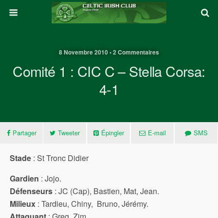
8 Novembre 2010 • 2 Commentaires
Comité 1 : CIC C – Stella Corsa:
4-1
Partager
Tweeter
Épingler
E-mail
SMS
Stade
: St Tronc Didier
Gardien
: Jojo.
Défenseurs
: JC (Cap), Bastien, Mat, Jean.
Milieux
: Tardieu, Chiny, Bruno, Jérémy.
Attaquant
: Greg, Zim.